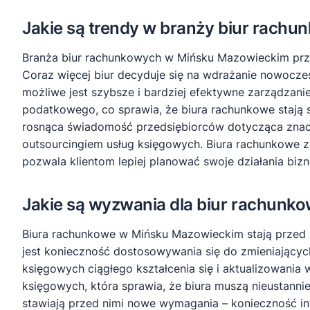
Jakie są trendy w branży biur rac
Branża biur rachunkowych w Mińsku Mazowieckim przec
Coraz więcej biur decyduje się na wdrażanie nowoczes
możliwe jest szybsze i bardziej efektywne zarządzani
podatkowego, co sprawia, że biura rachunkowe stają s
rosnąca świadomość przedsiębiorców dotycząca znacz
outsourcingiem usług księgowych. Biura rachunkowe 
pozwala klientom lepiej planować swoje działania biz
Jakie są wyzwania dla biur rachun
Biura rachunkowe w Mińsku Mazowieckim stają przed w
jest konieczność dostosowywania się do zmieniający
księgowych ciągłego kształcenia się i aktualizowania
księgowych, która sprawia, że biura muszą nieustanni
stawiają przed nimi nowe wymagania – konieczność 