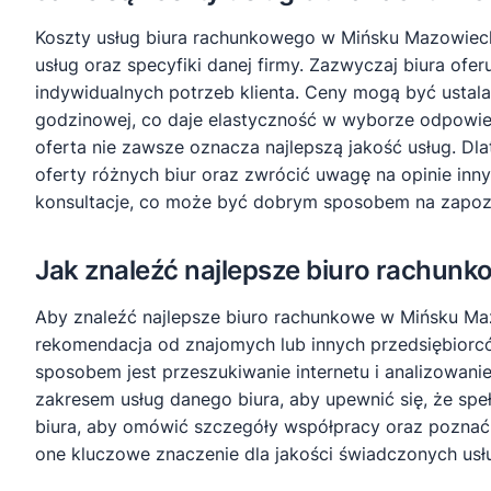
Koszty usług biura rachunkowego w Mińsku Mazowieck
usług oraz specyfiki danej firmy. Zazwyczaj biura ofe
indywidualnych potrzeb klienta. Ceny mogą być usta
godzinowej, co daje elastyczność w wyborze odpowied
oferta nie zawsze oznacza najlepszą jakość usług. D
oferty różnych biur oraz zwrócić uwagę na opinie inn
konsultacje, co może być dobrym sposobem na zapozn
Jak znaleźć najlepsze biuro rachu
Aby znaleźć najlepsze biuro rachunkowe w Mińsku Ma
rekomendacja od znajomych lub innych przedsiębiorców
sposobem jest przeszukiwanie internetu i analizowani
zakresem usług danego biura, aby upewnić się, że sp
biura, aby omówić szczegóły współpracy oraz poznać 
one kluczowe znaczenie dla jakości świadczonych usł