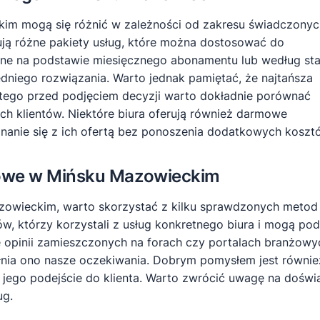
im mogą się różnić w zależności od zakresu świadczonyc
rują różne pakiety usług, które można dostosować do
lane na podstawie miesięcznego abonamentu lub według st
niego rozwiązania. Warto jednak pamiętać, że najtańsza
latego przed podjęciem decyzji warto dokładnie porównać
ych klientów. Niektóre biura oferują również darmowe
anie się z ich ofertą bez ponoszenia dodatkowych koszt
nkowe w Mińsku Mazowieckim
zowieckim, warto skorzystać z kilku sprawdzonych meto
, którzy korzystali z usług konkretnego biura i mogą pod
e opinii zamieszczonych na forach czy portalach branżowyc
ełnia ono nasze oczekiwania. Dobrym pomysłem jest równie
jego podejście do klienta. Warto zwrócić uwagę na doświa
ug.