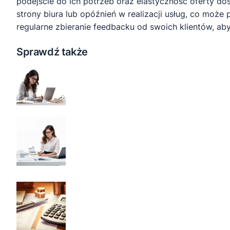
podejście do ich potrzeb oraz elastyczność oferty do
strony biura lub opóźnień w realizacji usług, co może 
regularne zbieranie feedbacku od swoich klientów, ab
Sprawdź także