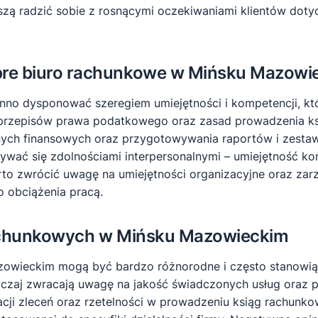
zą radzić sobie z rosnącymi oczekiwaniami klientów doty
obre biuro rachunkowe w Mińsku Mazowi
no dysponować szeregiem umiejętności i kompetencji, kt
ć przepisów prawa podatkowego oraz zasad prowadzenia k
anych finansowych oraz przygotowywania raportów i zest
wać się zdolnościami interpersonalnymi – umiejętność kom
 warto zwrócić uwagę na umiejętności organizacyjne oraz z
obciążenia pracą.
 rachunkowych w Mińsku Mazowieckim
zowieckim mogą być bardzo różnorodne i często stanowią 
yczaj zwracają uwagę na jakość świadczonych usług oraz 
cji zleceń oraz rzetelności w prowadzeniu ksiąg rachunkow