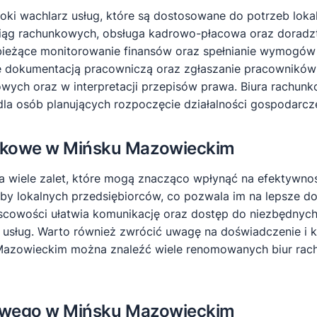
oki wachlarz usług, które są dostosowane do potrzeb lok
 ksiąg rachunkowych, obsługa kadrowo-płacowa oraz dora
a bieżące monitorowanie finansów oraz spełnianie wymogó
anie dokumentacją pracowniczą oraz zgłaszanie pracowni
ych oraz w interpretacji przepisów prawa. Biura rachunko
dla osób planujących rozpoczęcie działalności gospodarcze
unkowe w Mińsku Mazowieckim
iele zalet, które mogą znacząco wpłynąć na efektywność
zeby lokalnych przedsiębiorców, co pozwala im na lepsze 
jscowości ułatwia komunikację oraz dostęp do niezbędnych
 usług. Warto również zwrócić uwagę na doświadczenie i k
 Mazowieckim można znaleźć wiele renomowanych biur rach
nkowego w Mińsku Mazowieckim