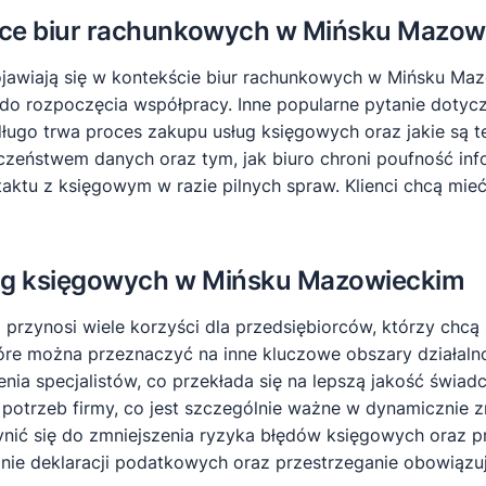
zące biur rachunkowych w Mińsku Mazo
pojawiają się w kontekście biur rachunkowych w Mińsku Mazo
 do rozpoczęcia współpracy. Inne popularne pytanie dotycz
 długo trwa proces zakupu usług księgowych oraz jakie są 
zeństwem danych oraz tym, jak biuro chroni poufność inf
taktu z księgowym w razie pilnych spraw. Klienci chcą m
sług księgowych w Mińsku Mazowieckim
zynosi wiele korzyści dla przedsiębiorców, którzy chcą s
re można przeznaczyć na inne kluczowe obszary działalnoś
nia specjalistów, co przekłada się na lepszą jakość świa
 potrzeb firmy, co jest szczególnie ważne w dynamicznie
ynić się do zmniejszenia ryzyka błędów księgowych oraz 
nie deklaracji podatkowych oraz przestrzeganie obowiązu