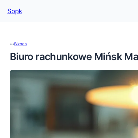
Sopk
Przejdź
do
treści
•
•
Biznes
Biuro rachunkowe Mińsk Ma