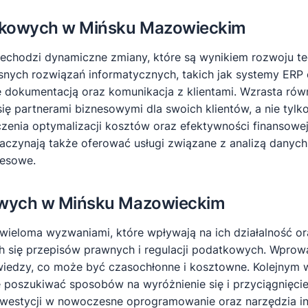
hunkowych w Mińsku Mazowieckim
hodzi dynamiczne zmiany, które są wynikiem rozwoju tech
nych rozwiązań informatycznych, takich jak systemy ERP c
e dokumentacją oraz komunikacja z klientami. Wzrasta rów
ię partnerami biznesowymi dla swoich klientów, a nie tyl
enia optymalizacji kosztów oraz efektywności finansowej
zaczynają także oferować usługi związane z analizą dany
nesowe.
kowych w Mińsku Mazowieckim
ieloma wyzwaniami, które wpływają na ich działalność or
ch się przepisów prawnych i regulacji podatkowych. Wpr
 wiedzy, co może być czasochłonne i kosztowne. Kolejnym 
e poszukiwać sposobów na wyróżnienie się i przyciągnięci
inwestycji w nowoczesne oprogramowanie oraz narzędzia 