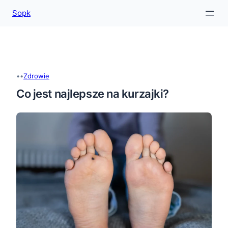
Sopk
Przejdź
do
treści
•
•
Zdrowie
Co jest najlepsze na kurzajki?