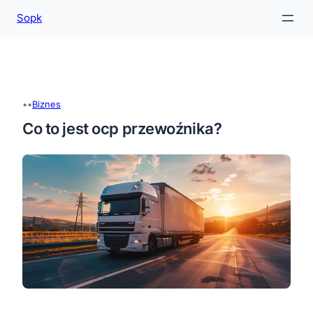
Sopk
Przejdź
do
treści
•
•
Biznes
Co to jest ocp przewoźnika?