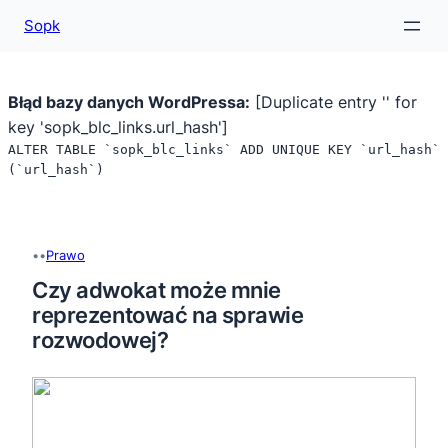
Sopk
Błąd bazy danych WordPressa:
[Duplicate entry '' for
key 'sopk_blc_links.url_hash']
ALTER TABLE `sopk_blc_links` ADD UNIQUE KEY `url_hash`
(`url_hash`)
Przejdź
do
treści
•
•
Prawo
Czy adwokat może mnie
reprezentować na sprawie
rozwodowej?