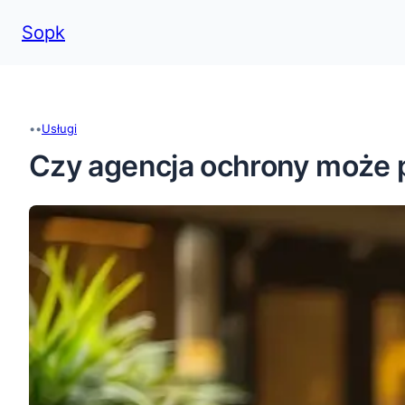
Sopk
Przejdź
do
treści
•
•
Usługi
Czy agencja ochrony może p