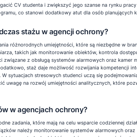
ć CV studenta i zwiększyć jego szanse na rynku pracy p
ramu, co stanowi dodatkowy atut dla osób planujących kar
dczas stażu w agencji ochrony?
jania różnorodnych umiejętności, które są niezbędne w br
arza, takich jak monitorowanie obiektów, kontrola dostęp
i związane z obsługą systemów alarmowych oraz kamer mon
datkowo, staż daje możliwość rozwijania kompetencji inte
. W sytuacjach stresowych studenci uczą się podejmowania
cić uwagę na rozwój umiejętności analitycznych, które po
stów w agencjach ochrony?
dne zadania, które mają na celu wsparcie codziennej dział
iązków należy monitorowanie systemów alarmowych oraz k