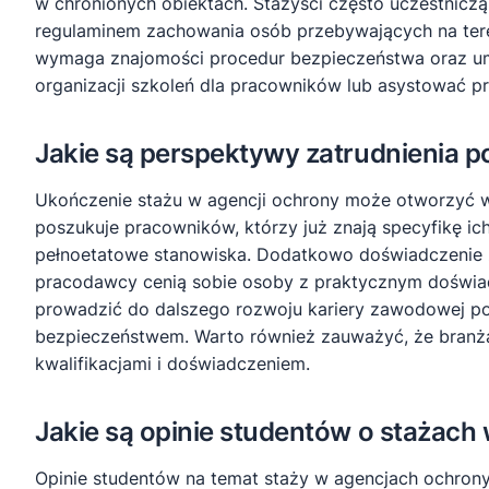
w chronionych obiektach. Stażyści często uczestniczą
regulaminem zachowania osób przebywających na ter
wymaga znajomości procedur bezpieczeństwa oraz umie
organizacji szkoleń dla pracowników lub asystować 
Jakie są perspektywy zatrudnienia p
Ukończenie stażu w agencji ochrony może otworzyć w
poszukuje pracowników, którzy już znają specyfikę ich
pełnoetatowe stanowiska. Dodatkowo doświadczenie 
pracodawcy cenią sobie osoby z praktycznym doświa
prowadzić do dalszego rozwoju kariery zawodowej po
bezpieczeństwem. Warto również zauważyć, że branża 
kwalifikacjami i doświadczeniem.
Jakie są opinie studentów o stażach
Opinie studentów na temat staży w agencjach ochron