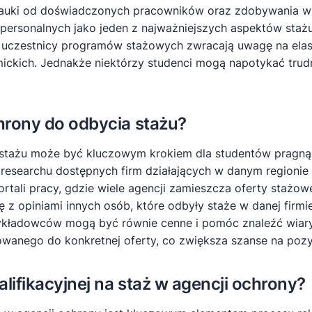
auki od doświadczonych pracowników oraz zdobywania wied
erpersonalnych jako jeden z najważniejszych aspektów sta
zy uczestnicy programów stażowych zwracają uwagę na ela
kich. Jednakże niektórzy studenci mogą napotykać trud
hrony do odbycia stażu?
ia stażu może być kluczowym krokiem dla studentów prag
searchu dostępnych firm działających w danym regionie lub
rtali pracy, gdzie wiele agencji zamieszcza oferty stażo
z opiniami innych osób, które odbyły staże w danej firmi
kładowców mogą być równie cenne i pomóc znaleźć wiaryg
wanego do konkretnej oferty, co zwiększa szanse na pozyt
ifikacyjnej na staż w agencji ochrony?