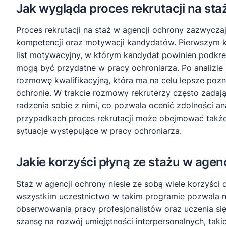
Jak wygląda proces rekrutacji na sta
Proces rekrutacji na staż w agencji ochrony zazwyczaj
kompetencji oraz motywacji kandydatów. Pierwszym kro
list motywacyjny, w którym kandydat powinien podkreś
mogą być przydatne w pracy ochroniarza. Po analizi
rozmowę kwalifikacyjną, która ma na celu lepsze poz
ochronie. W trakcie rozmowy rekruterzy często zadaj
radzenia sobie z nimi, co pozwala ocenić zdolności an
przypadkach proces rekrutacji może obejmować także
sytuacje występujące w pracy ochroniarza.
Jakie korzyści płyną ze stażu w agen
Staż w agencji ochrony niesie ze sobą wiele korzyśc
wszystkim uczestnictwo w takim programie pozwala n
obserwowania pracy profesjonalistów oraz uczenia si
szansę na rozwój umiejętności interpersonalnych, tak