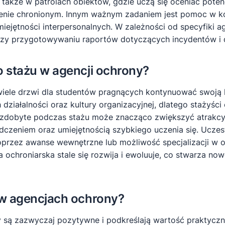
 także w patrolach obiektów, gdzie uczą się oceniać pote
enie chronionym. Innym ważnym zadaniem jest pomoc w ko
jętności interpersonalnych. W zależności od specyfiki ag
przy przygotowywaniu raportów dotyczących incydentów i 
o stażu w agencji ochrony?
iele drzwi dla studentów pragnących kontynuować swoją k
 działalności oraz kultury organizacyjnej, dlatego stażyści
zdobyte podczas stażu może znacząco zwiększyć atrakcyj
dczeniem oraz umiejętnością szybkiego uczenia się. Ucz
przez awanse wewnętrzne lub możliwość specjalizacji w o
ochroniarska stale się rozwija i ewoluuje, co stwarza no
 w agencjach ochrony?
y są zazwyczaj pozytywne i podkreślają wartość praktyc