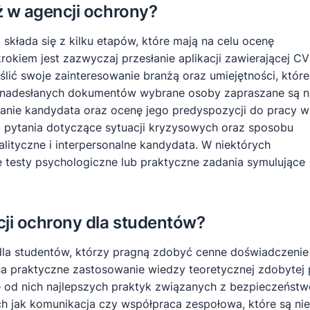
ż w agencji ochrony?
 składa się z kilku etapów, które mają na celu ocenę
kiem jest zazwyczaj przesłanie aplikacji zawierającej CV
lić swoje zainteresowanie branżą oraz umiejętności, które
e nadesłanych dokumentów wybrane osoby zapraszane są n
nanie kandydata oraz ocenę jego predyspozycji do pracy w
ą pytania dotyczące sytuacji kryzysowych oraz sposobu
alityczne i interpersonalne kandydata. W niektórych
 testy psychologiczne lub praktyczne zadania symulujące
cji ochrony dla studentów?
i dla studentów, którzy pragną zdobyć cenne doświadczeni
a praktyczne zastosowanie wiedzy teoretycznej zdobytej 
ę od nich najlepszych praktyk związanych z bezpieczeńst
ich jak komunikacja czy współpraca zespołowa, które są n