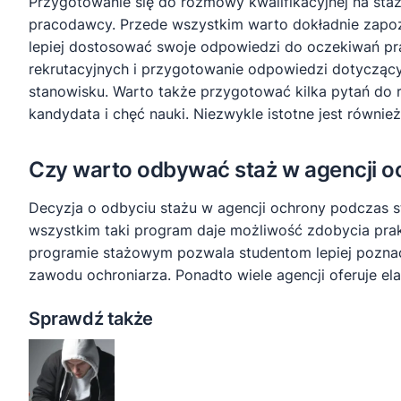
Przygotowanie się do rozmowy kwalifikacyjnej na sta
pracodawcy. Przede wszystkim warto dokładnie zapozna
lepiej dostosować swoje odpowiedzi do oczekiwań pra
rekrutacyjnych i przygotowanie odpowiedzi dotyczący
stanowisku. Warto także przygotować kilka pytań do 
kandydata i chęć nauki. Niezwykle istotne jest równie
Czy warto odbywać staż w agencji o
Decyzja o odbyciu stażu w agencji ochrony podczas 
wszystkim taki program daje możliwość zdobycia pra
programie stażowym pozwala studentom lepiej poznać
zawodu ochroniarza. Ponadto wiele agencji oferuje e
Sprawdź także