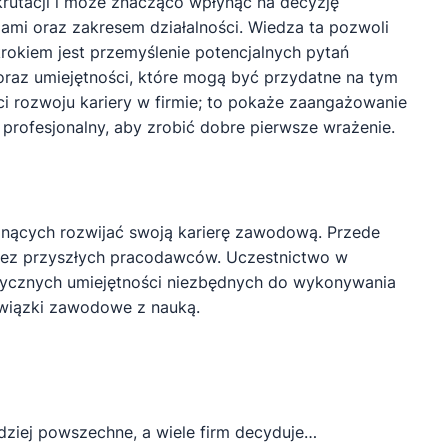
rutacji i może znacząco wpłynąć na decyzję
iami oraz zakresem działalności. Wiedza ta pozwoli
okiem jest przemyślenie potencjalnych pytań
oraz umiejętności, które mogą być przydatne na tym
 rozwoju kariery w firmie; to pokaże zaangażowanie
 profesjonalny, aby zrobić dobre pierwsze wrażenie.
gnących rozwijać swoją karierę zawodową. Przede
rzez przyszłych pracodawców. Uczestnictwo w
tycznych umiejętności niezbędnych do wykonywania
owiązki zawodowe z nauką.
rdziej powszechne, a wiele firm decyduje…