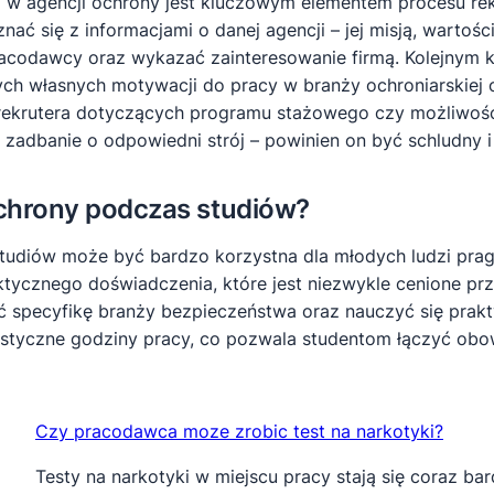
ż w agencji ochrony jest kluczowym elementem procesu rek
ć się z informacjami o danej agencji – jej misją, wartośc
codawcy oraz wykazać zainteresowanie firmą. Kolejnym kr
ch własnych motywacji do pracy w branży ochroniarskiej 
rekrutera dotyczących programu stażowego czy możliwości
ż zadbanie o odpowiedni strój – powinien on być schludny i
chrony podczas studiów?
studiów może być bardzo korzystna dla młodych ludzi pra
ktycznego doświadczenia, które jest niezwykle cenione p
 specyfikę branży bezpieczeństwa oraz nauczyć się prak
lastyczne godziny pracy, co pozwala studentom łączyć ob
Czy pracodawca moze zrobic test na narkotyki?
Testy na narkotyki w miejscu pracy stają się coraz ba