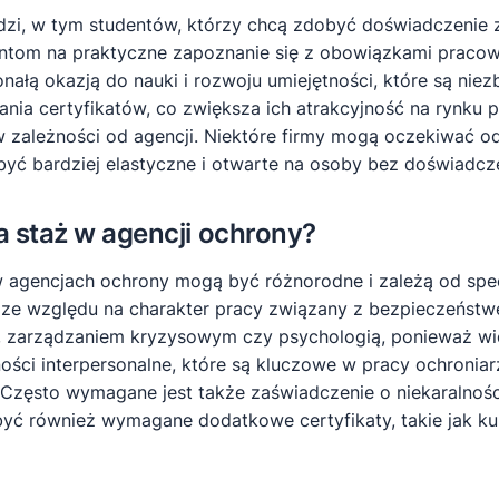
udzi, w tym studentów, którzy chcą zdobyć doświadczenie
dentom na praktyczne zapoznanie się z obowiązkami praco
onałą okazją do nauki i rozwoju umiejętności, które są ni
nia certyfikatów, co zwiększa ich atrakcyjność na rynku 
 zależności od agencji. Niektóre firmy mogą oczekiwać 
ć bardziej elastyczne i otwarte na osoby bez doświadcze
 staż w agencji ochrony?
agencjach ochrony mogą być różnorodne i zależą od specyf
tne ze względu na charakter pracy związany z bezpieczeńs
 zarządzaniem kryzysowym czy psychologią, ponieważ wie
ości interpersonalne, które są kluczowe w pracy ochroni
. Często wymagane jest także zaświadczenie o niekaralnośc
yć również wymagane dodatkowe certyfikaty, takie jak k