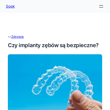
Sopk
Przejdź
do
treści
•
•
Zdrowie
Czy implanty zębów są bezpieczne?