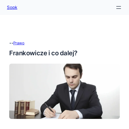
Sopk
Przejdź
do
treści
•
•
Prawo
Frankowicze i co dalej?