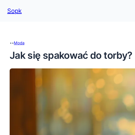
Sopk
Przejdź
do
treści
•
•
Moda
Jak się spakować do torby?