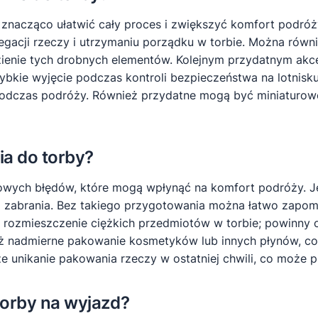
acząco ułatwić cały proces i zwiększyć komfort podróży
regacji rzeczy i utrzymaniu porządku w torbie. Można ró
ezienie tych drobnych elementów. Kolejnym przydatnym akce
bkie wyjęcie podczas kontroli bezpieczeństwa na lotnisku
dczas podróży. Również przydatne mogą być miniaturowe 
ia do torby?
powych błędów, które mogą wpłynąć na komfort podróży. J
do zabrania. Bez takiego przygotowania można łatwo zapo
 rozmieszczenie ciężkich przedmiotów w torbie; powinny o
eż nadmierne pakowanie kosmetyków lub innych płynów, co
 unikanie pakowania rzeczy w ostatniej chwili, co może 
torby na wyjazd?