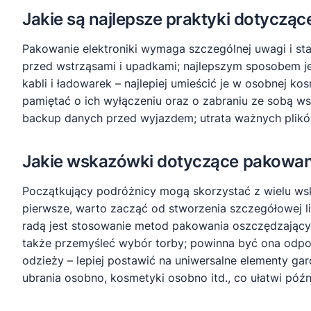
Jakie są najlepsze praktyki dotycząc
Pakowanie elektroniki wymaga szczególnej uwagi i st
przed wstrząsami i upadkami; najlepszym sposobem 
kabli i ładowarek – najlepiej umieścić je w osobnej k
pamiętać o ich wyłączeniu oraz o zabraniu ze sobą w
backup danych przed wyjazdem; utrata ważnych plikó
Jakie wskazówki dotyczące pakowa
Początkujący podróżnicy mogą skorzystać z wielu ws
pierwsze, warto zacząć od stworzenia szczegółowej l
radą jest stosowanie metod pakowania oszczędzającyc
także przemyśleć wybór torby; powinna być ona odpo
odzieży – lepiej postawić na uniwersalne elementy ga
ubrania osobno, kosmetyki osobno itd., co ułatwi póź