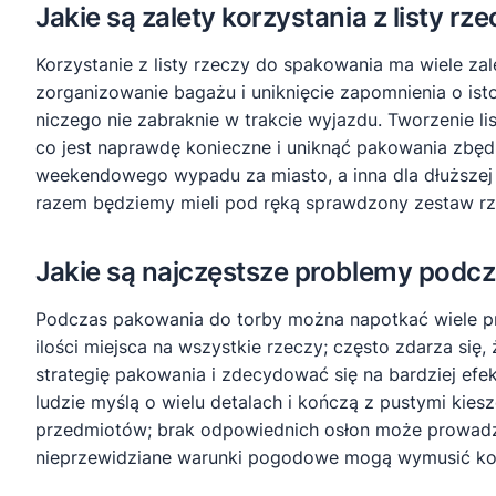
Jakie są zalety korzystania z listy r
Korzystanie z listy rzeczy do spakowania ma wiele za
zorganizowanie bagażu i uniknięcie zapomnienia o is
niczego nie zabraknie w trakcie wyjazdu. Tworzenie li
co jest naprawdę konieczne i uniknąć pakowania zbę
weekendowego wypadu za miasto, a inna dla dłuższej 
razem będziemy mieli pod ręką sprawdzony zestaw rz
Jakie są najczęstsze problemy podc
Podczas pakowania do torby można napotkać wiele pr
ilości miejsca na wszystkie rzeczy; często zdarza się
strategię pakowania i zdecydować się na bardziej ef
ludzie myślą o wielu detalach i kończą z pustymi kie
przedmiotów; brak odpowiednich osłon może prowadzi
nieprzewidziane warunki pogodowe mogą wymusić kon