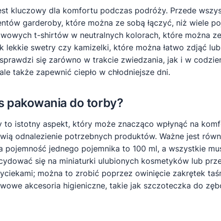
t kluczowy dla komfortu podczas podróży. Przede wszystk
mentów garderoby, które można ze sobą łączyć, niż wiele p
awowych t-shirtów w neutralnych kolorach, które można z
 lekkie swetry czy kamizelki, które można łatwo zdjąć lub
sprawdzi się zarówno w trakcie zwiedzania, jak i w codz
 ale także zapewnić ciepło w chłodniejsze dni.
s pakowania do torby?
to istotny aspekt, który może znacząco wpłynąć na kom
atwią odnalezienie potrzebnych produktów. Ważne jest ró
pojemność jednego pojemnika to 100 ml, a wszystkie mus
cydować się na miniaturki ulubionych kosmetyków lub prz
ciekami; można to zrobić poprzez owinięcie zakrętek taś
wowe akcesoria higieniczne, takie jak szczoteczka do zę