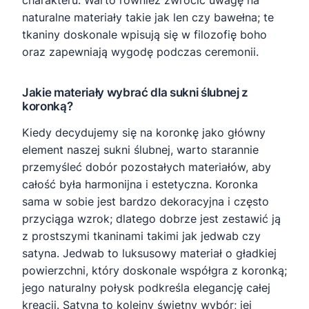
charakteru. Warto również zwrócić uwagę na
naturalne materiały takie jak len czy bawełna; te
tkaniny doskonale wpisują się w filozofię boho
oraz zapewniają wygodę podczas ceremonii.
Jakie materiały wybrać dla sukni ślubnej z
koronką?
Kiedy decydujemy się na koronkę jako główny
element naszej sukni ślubnej, warto starannie
przemyśleć dobór pozostałych materiałów, aby
całość była harmonijna i estetyczna. Koronka
sama w sobie jest bardzo dekoracyjna i często
przyciąga wzrok; dlatego dobrze jest zestawić ją
z prostszymi tkaninami takimi jak jedwab czy
satyna. Jedwab to luksusowy materiał o gładkiej
powierzchni, który doskonale współgra z koronką;
jego naturalny połysk podkreśla elegancję całej
kreacji. Satyna to kolejny świetny wybór; jej