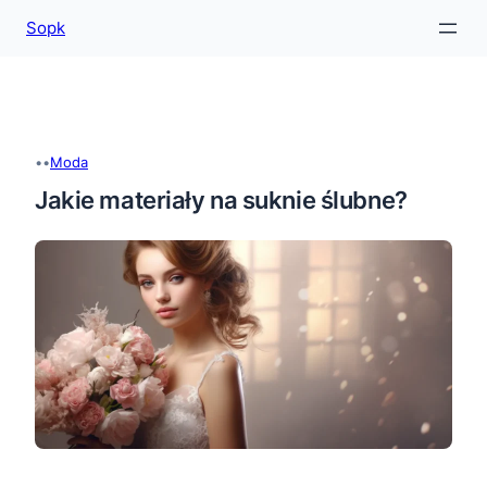
Sopk
Przejdź
do
treści
•
•
Moda
Jakie materiały na suknie ślubne?