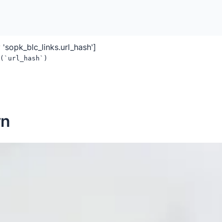
 'sopk_blc_links.url_hash']
(`url_hash`)
yn