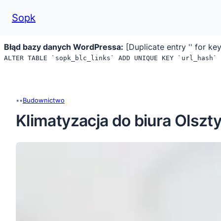
Sopk
Błąd bazy danych WordPressa:
[Duplicate entry '' for key
ALTER TABLE `sopk_blc_links` ADD UNIQUE KEY `url_hash` 
Przejdź
do
treści
•
•
Budownictwo
Klimatyzacja do biura Olszt