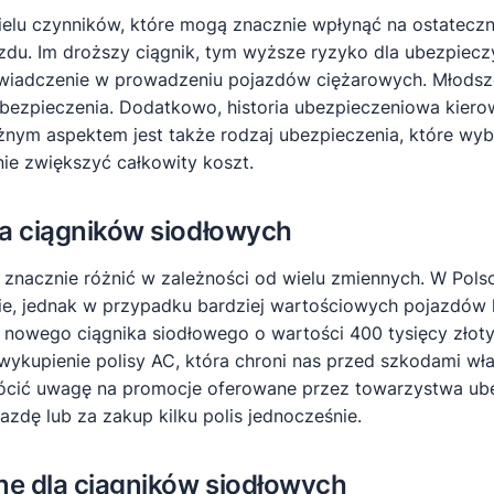
ielu czynników, które mogą znacznie wpłynąć na ostateczn
u. Im droższy ciągnik, tym wyższe ryzyko dla ubezpieczyc
oświadczenie w prowadzeniu pojazdów ciężarowych. Młod
 ubezpieczenia. Dodatkowo, historia ubezpieczeniowa kie
ażnym aspektem jest także rodzaj ubezpieczenia, które wy
ie zwiększyć całkowity koszt.
la ciągników siodłowych
znacznie różnić w zależności od wielu zmiennych. W Polsc
znie, jednak w przypadku bardziej wartościowych pojazdów
 nowego ciągnika siodłowego o wartości 400 tysięcy złot
 wykupienie polisy AC, która chroni nas przed szkodami w
rócić uwagę na promocje oferowane przez towarzystwa ub
zdę lub za zakup kilku polis jednocześnie.
ne dla ciągników siodłowych