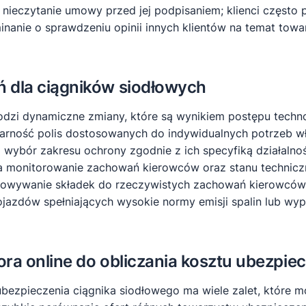
ieczytanie umowy przed jej podpisaniem; klienci często 
nanie o sprawdzeniu opinii innych klientów na temat towa
ń dla ciągników siodłowych
dzi dynamiczne zmiany, które są wynikiem postępu technol
arność polis dostosowanych do indywidualnych potrzeb wła
 wybór zakresu ochrony zgodnie z ich specyfiką działalnoś
 na monitorowanie zachowań kierowców oraz stanu technic
osowywanie składek do rzeczywistych zachowań kierowców.
 pojazdów spełniających wysokie normy emisji spalin lub w
tora online do obliczania kosztu ubezpie
u ubezpieczenia ciągnika siodłowego ma wiele zalet, które