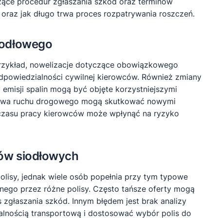
ące procedur zgłaszania szkód oraz terminów
oraz jak długo trwa proces rozpatrywania roszczeń.
iodłowego
rzykład, nowelizacje dotyczące obowiązkowego
dpowiedzialności cywilnej kierowców. Również zmiany
misji spalin mogą być objęte korzystniejszymi
ństwa ruchu drogowego mogą skutkować nowymi
 czasu pracy kierowców może wpłynąć na ryzyko
ków siodłowych
lisy, jednak wiele osób popełnia przy tym typowe
anego przez różne polisy. Często tańsze oferty mogą
zgłaszania szkód. Innym błędem jest brak analizy
łalnością transportową i dostosować wybór polis do