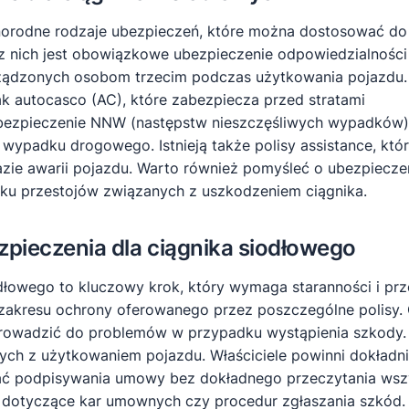
żnorodne rodzaje ubezpieczeń, które można dostosować do
z nich jest obowiązkowe ubezpieczenie odpowiedzialności
yrządzonych osobom trzecim podczas użytkowania pojazdu.
k autocasco (AC), które zabezpiecza przed stratami
Ubezpieczenie NNW (następstw nieszczęśliwych wypadków)
ypadku drogowego. Istnieją także polisy assistance, któ
azie awarii pojazdu. Warto również pomyśleć o ubezpiecze
dku przestojów związanych z uszkodzeniem ciągnika.
zpieczenia dla ciągnika siodłowego
łowego to kluczowy krok, który wymaga staranności i prz
y zakresu ochrony oferowanego przez poszczególne polisy.
prowadzić do problemów w przypadku wystąpienia szkody.
anych z użytkowaniem pojazdu. Właściciele powinni dokładn
ać podpisywania umowy bez dokładnego przeczytania ws
ły dotyczące kar umownych czy procedur zgłaszania szkód.