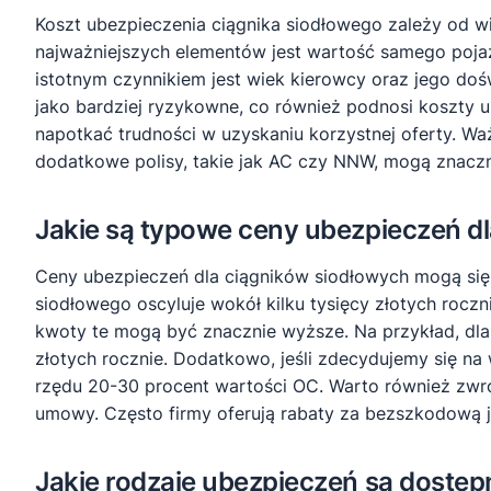
Koszt ubezpieczenia ciągnika siodłowego zależy od w
najważniejszych elementów jest wartość samego pojazd
istotnym czynnikiem jest wiek kierowcy oraz jego d
jako bardziej ryzykowne, co również podnosi koszty
napotkać trudności w uzyskaniu korzystnej oferty. W
dodatkowe polisy, takie jak AC czy NNW, mogą znaczn
Jakie są typowe ceny ubezpieczeń d
Ceny ubezpieczeń dla ciągników siodłowych mogą się 
siodłowego oscyluje wokół kilku tysięcy złotych roc
kwoty te mogą być znacznie wyższe. Na przykład, dla
złotych rocznie. Dodatkowo, jeśli zdecydujemy się na
rzędu 20-30 procent wartości OC. Warto również zw
umowy. Często firmy oferują rabaty za bezszkodową ja
Jakie rodzaje ubezpieczeń są dostęp