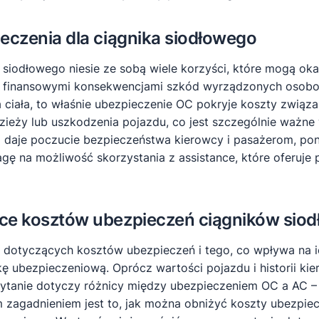
ieczenia dla ciągnika siodłowego
siodłowego niesie ze sobą wiele korzyści, które mogą oka
zed finansowymi konsekwencjami szkód wyrządzonych osob
 ciała, to właśnie ubezpieczenie OC pokryje koszty zwią
ieży lub uszkodzenia pojazdu, co jest szczególnie ważne 
i daje poczucie bezpieczeństwa kierowcy i pasażerom, p
 na możliwość skorzystania z assistance, które oferuje p
zące kosztów ubezpieczeń ciągników sio
ań dotyczących kosztów ubezpieczeń i tego, co wpływa na
dkę ubezpieczeniową. Oprócz wartości pojazdu i historii k
 pytanie dotyczy różnicy między ubezpieczeniem OC a AC – w
zagadnieniem jest to, jak można obniżyć koszty ubezpiecz