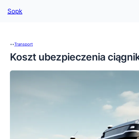
Sopk
Przejdź
do
treści
•
•
Transport
Koszt ubezpieczenia ciągni