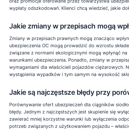
oraz promocje oferowane przez towarzystwa ubezpiec
wypłaty odszkodowań. Klienci chcą wiedzieć, jakie d
Jakie zmiany w przepisach mogą wpł
Zmiany w przepisach prawnych mogą znacząco wpłyną
ubezpieczenia OC mogą prowadzić do wzrostu składek
związane z normami ekologicznymi mogą wpłynąć na wy
warunkami ubezpieczenia. Ponadto, zmiany w przep
wymaganiami dla właścicieli pojazdów ciężarowych. 
wystąpienia wypadków i tym samym na wysokość skł
Jakie są najczęstsze błędy przy por
Porównywanie ofert ubezpieczeń dla ciągników siodło
błędy. Jednym z najczęstszych jest skupienie się wył
zawierać mniej korzystne warunki lub wyłączenia odp
potrzeb związanych z użytkowaniem pojazdu – właścic