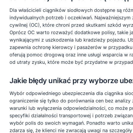
Dla właścicieli ciągników siodłowych dostępne są ró
indywidualnych potrzeb i oczekiwań. Najważniejszym 
cywilnej (OC), które chroni przed skutkami szkód w
Oprócz OC warto rozważyć dodatkowe polisy, takie ja
wynikającymi z uszkodzenia lub kradzieży pojazdu. 
zapewnia ochronę kierowcy i pasażerów w przypadku w
oferują pomoc drogową oraz inne usługi wsparcia w r
od utraty zysku, które może być przydatne w przypa
Jakie błędy unikać przy wyborze ube
Wybór odpowiedniego ubezpieczenia dla ciągnika siod
ograniczenie się tylko do porównania cen bez analiz
warunki lub wyłączenia odpowiedzialności, co może 
specyfiki działalności transportowej i potrzeb związ
wybór polis do swoich wymagań. Ponadto warto unik
zdarza się, że klienci nie zwracają uwagi na szczegó