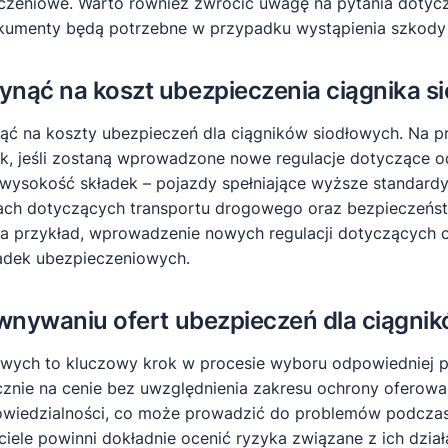
zeniowe. Warto również zwrócić uwagę na pytania dotycz
okumenty będą potrzebne w przypadku wystąpienia szkody 
ynąć na koszt ubezpieczenia ciągnika s
ć na koszty ubezpieczeń dla ciągników siodłowych. Na p
, jeśli zostaną wprowadzone nowe regulacje dotyczące o
sokość składek – pojazdy spełniające wyższe standardy e
isach dotyczących transportu drogowego oraz bezpiecze
Na przykład, wprowadzenie nowych regulacji dotyczących
adek ubezpieczeniowych.
ównywaniu ofert ubezpieczeń dla ciągni
wych to kluczowy krok w procesie wyboru odpowiedniej po
ącznie na cenie bez uwzględnienia zakresu ochrony oferow
owiedzialności, co może prowadzić do problemów podczas 
iele powinni dokładnie ocenić ryzyka związane z ich dzia