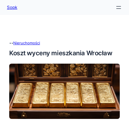
Sopk
Przejdź
do
treści
•
•
Nieruchomości
Koszt wyceny mieszkania Wrocław