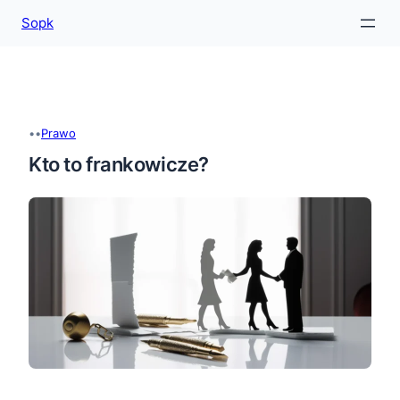
Sopk
Przejdź
do
treści
•
•
Prawo
Kto to frankowicze?