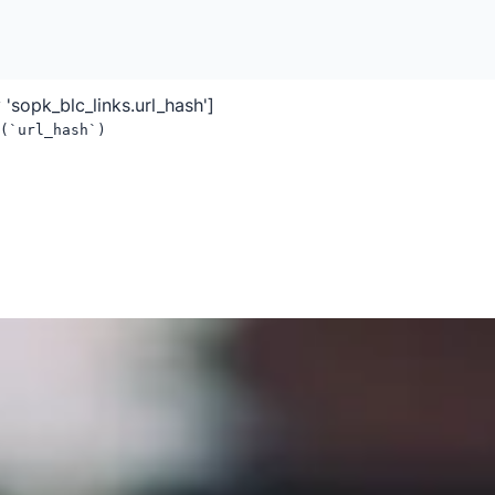
 'sopk_blc_links.url_hash']
(`url_hash`)