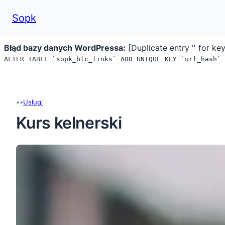
Sopk
Błąd bazy danych WordPressa:
[Duplicate entry '' for key
ALTER TABLE `sopk_blc_links` ADD UNIQUE KEY `url_hash` 
Przejdź
do
treści
•
•
Usługi
Kurs kelnerski