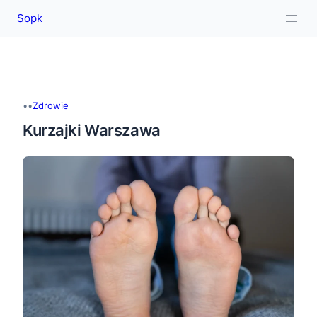
Sopk
Przejdź
do
treści
•
•
Zdrowie
Kurzajki Warszawa