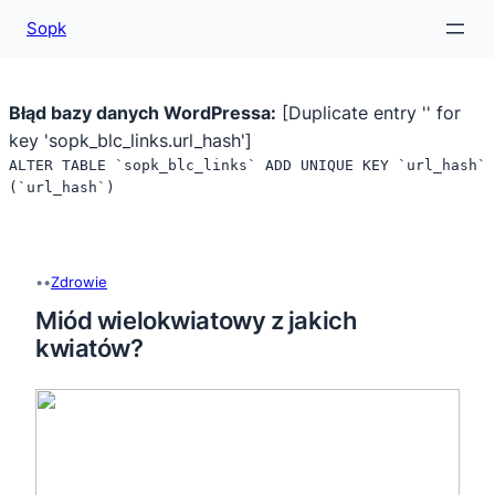
Sopk
Błąd bazy danych WordPressa:
[Duplicate entry '' for
key 'sopk_blc_links.url_hash']
ALTER TABLE `sopk_blc_links` ADD UNIQUE KEY `url_hash`
(`url_hash`)
Przejdź
do
treści
•
•
Zdrowie
Miód wielokwiatowy z jakich
kwiatów?