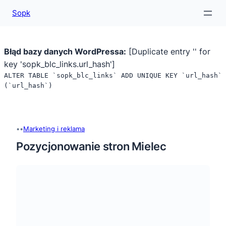
Sopk
Błąd bazy danych WordPressa:
[Duplicate entry '' for
key 'sopk_blc_links.url_hash']
ALTER TABLE `sopk_blc_links` ADD UNIQUE KEY `url_hash`
(`url_hash`)
Przejdź
do
treści
•
•
Marketing i reklama
Pozycjonowanie stron Mielec