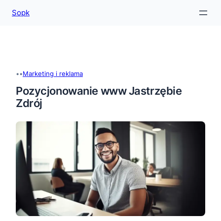
Sopk
Przejdź
do
treści
•
•
Marketing i reklama
Pozycjonowanie www Jastrzębie
Zdrój