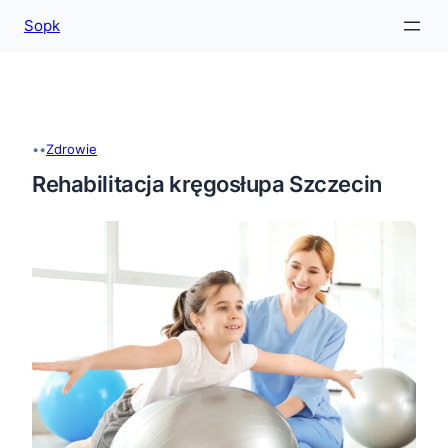
Sopk
Przejdź
do
treści
•
•
Zdrowie
Rehabilitacja kręgosłupa Szczecin