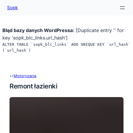
Sopk
Błąd bazy danych WordPressa:
[Duplicate entry '' for
key 'sopk_blc_links.url_hash']
ALTER TABLE `sopk_blc_links` ADD UNIQUE KEY `url_hash`
(`url_hash`)
Przejdź
do
treści
•
•
Motoryzacja
Remont łazienki