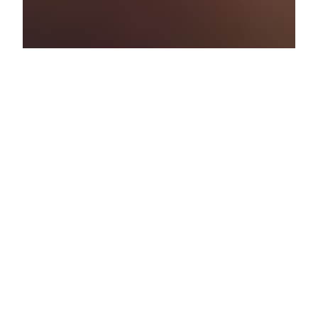
Remont łazienki to proces, który wymaga
staranności i przemyślenia wielu aspektów. Na
początku warto dokładnie zaplanować, jakie
zmiany chcemy wprowadzić. Kluczowym krokiem
jest stworzenie projektu, który uwzględni