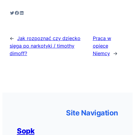
Twitter
Facebook
LinkedIn
←
Jak rozpoznać czy dziecko
Praca w
sięga po narkotyki / timothy
opiece
dimoff?
Niemcy
→
Site Navigation
Sopk