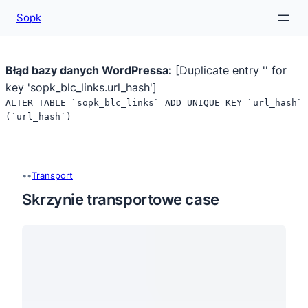
Sopk
Błąd bazy danych WordPressa:
[Duplicate entry '' for
key 'sopk_blc_links.url_hash']
ALTER TABLE `sopk_blc_links` ADD UNIQUE KEY `url_hash`
(`url_hash`)
Przejdź
do
treści
•
•
Transport
Skrzynie transportowe case