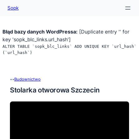
Sopk
Błąd bazy danych WordPressa:
[Duplicate entry '' for
key 'sopk_blc_links.url_hash']
ALTER TABLE `sopk_blc_links` ADD UNIQUE KEY `url_hash`
(`url_hash`)
Przejdź
do
treści
•
•
Budownictwo
Stolarka otworowa Szczecin