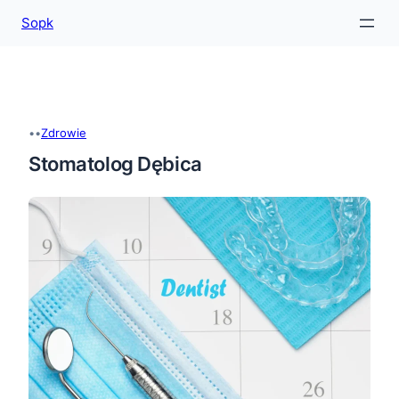
Sopk
Przejdź
do
treści
•
•
Zdrowie
Stomatolog Dębica