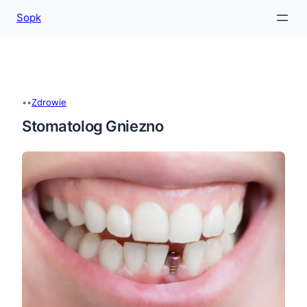
Sopk
Przejdź
do
treści
•
•
Zdrowie
Stomatolog Gniezno