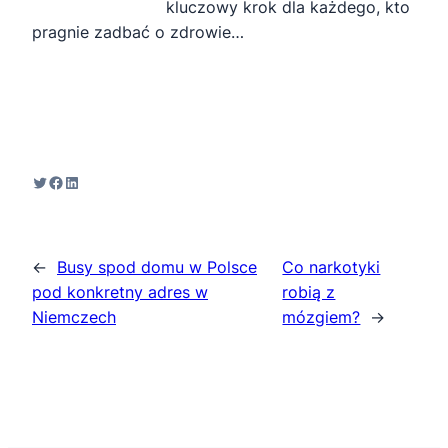
kluczowy krok dla każdego, kto
pragnie zadbać o zdrowie…
Twitter
Facebook
LinkedIn
←
Busy spod domu w Polsce
Co narkotyki
pod konkretny adres w
robią z
Niemczech
mózgiem?
→