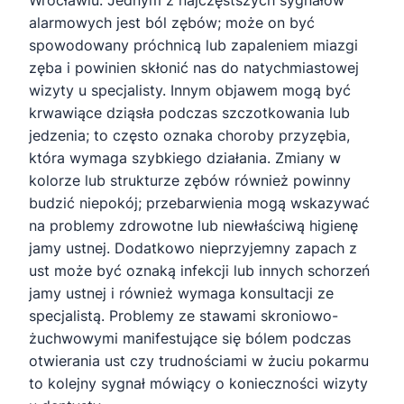
Wrocławiu. Jednym z najczęstszych sygnałów
alarmowych jest ból zębów; może on być
spowodowany próchnicą lub zapaleniem miazgi
zęba i powinien skłonić nas do natychmiastowej
wizyty u specjalisty. Innym objawem mogą być
krwawiące dziąsła podczas szczotkowania lub
jedzenia; to często oznaka choroby przyzębia,
która wymaga szybkiego działania. Zmiany w
kolorze lub strukturze zębów również powinny
budzić niepokój; przebarwienia mogą wskazywać
na problemy zdrowotne lub niewłaściwą higienę
jamy ustnej. Dodatkowo nieprzyjemny zapach z
ust może być oznaką infekcji lub innych schorzeń
jamy ustnej i również wymaga konsultacji ze
specjalistą. Problemy ze stawami skroniowo-
żuchwowymi manifestujące się bólem podczas
otwierania ust czy trudnościami w żuciu pokarmu
to kolejny sygnał mówiący o konieczności wizyty