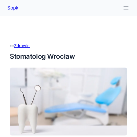
Sopk
Przejdź
do
treści
•
•
Zdrowie
Stomatolog Wrocław