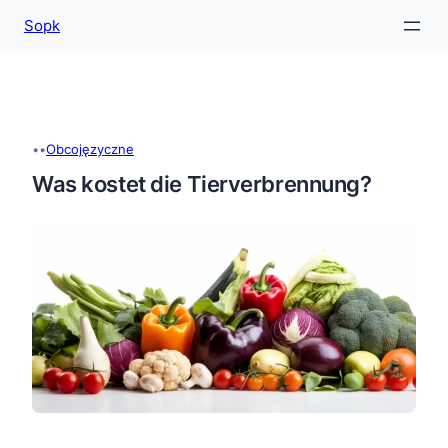
Sopk
Przejdź
do
treści
•
•
Obcojęzyczne
Was kostet die Tierverbrennung?