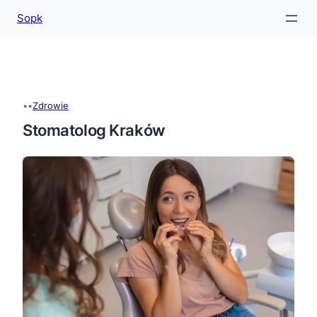
Sopk
Przejdź
do
treści
•
•
Zdrowie
Stomatolog Kraków